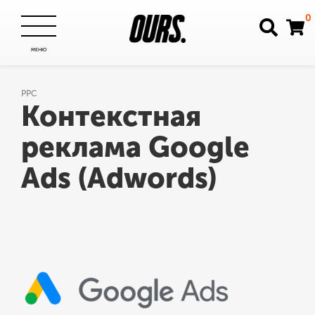
0
СКРЫТЬ
МЕНЮ
PPC
ГЛАВНАЯ
Контекстная
реклама Google
О НАС
Ads (Adwords)
УСЛУГИ
КЕЙСЫ
БЛОГ
ВАКАНСИИ