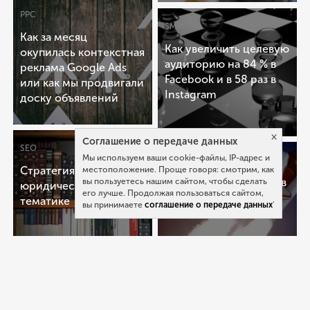
PPC
SMM
Как за месяц
Как увеличить целевую
окупилась контекстная
аудиторию на 84 % в
реклама Google Ads
Facebook и в 58 раз в
или как мы продвигали
Instagram
доску объявлений
×
Cоглашение о передаче данных
SEO
Мы используем ваши cookie-файлы, IP-адрес и
PPC
Стратегия “ниши” в
местоположение. Проще говоря: смотрим, как
Кейс о продвижении в
вы пользуетесь нашим сайтом, чтобы сделать
юридической
его лучше. Продолжая пользоваться сайтом,
YOUTUBE
тематике
вы принимаете
соглашение о передаче данных
'
Все кейсы