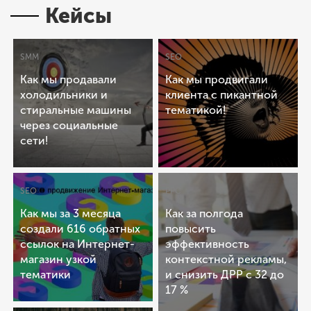
Все эти процессы постоянно нуждаются в
хотите рекламироваться. Больше вы можете получить из
Кейсы
корректировке.
справочного руководства Google Ads
.
SMM
SEO
Как мы продавали
Как мы продвигали
холодильники и
клиента с пикантной
стиральные машины
тематикой!
через социальные
сети!
SEO
PPC
Как мы за 3 месяца
Как за полгода
создали 616 обратных
повысить
ссылок на Интернет-
эффективность
магазин узкой
контекстной рекламы,
тематики
и снизить ДРР с 32 до
17 %